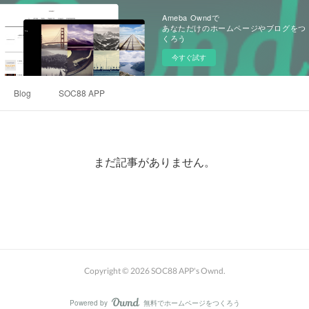
Ameba Owndで
あなただけのホームページやブログをつ
くろう
今すぐ試す
Blog
SOC88 APP
まだ記事がありません。
Copyright ©
2026
SOC88 APP's Ownd
.
Powered by
無料でホームページをつくろう
AmebaOwnd